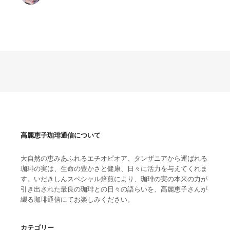
高麗恵子珈琲通信について
大自然の恵みあふれるエチオピオア、タンザニアから運ばれる
珈琲の実は、生命の豊かさと健康、日々に活力を与えてくれま
す。いだきしんスペシャル焙煎により、珈琲の実の本来の力が
引き出された最良の珈琲との日々の語らいを、高麗恵子さんが
綴る珈琲通信にてお楽しみください。
カテゴリー