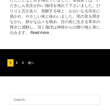
したことなど吹き飛んでいました。迎賓館では、い
だきしん先生が白い珈琲を淹れて下さいました。ぴ
りりと芯があり、覚醒する味と、おおいなる存在に
抱かれ、やさしい味と味わいました。雨の音を聞き
ながら、静かな山々を眺め、目の前に生きる草木の
輝きに感動し、頂く珈琲は神様からの贈り物と身に
沁みます。
Read more …
投
1
2
3
次へ
稿
の
ペ
ー
ジ
送