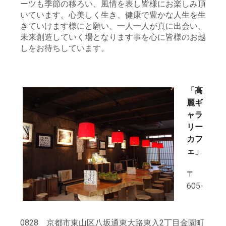
ーツも季節の移ろい、風情を表し皆様にお楽しみ頂
いています。心美しく生き、健康で豊かな人生を生
きていけます様にと願い、一人一人が真に出会い、
未来創造していく場となります事を心に皆様のお越
しをお待ちしています。
「高
麗ギ
ャラ
リー
カフ
ェ」
〒
605-
0828 京都市東山区八坂通東大路東入2丁目金園町