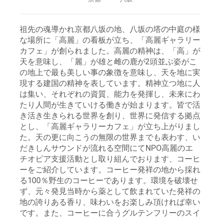
祖先の魂導かれ京都八坂の地、八坂の塔の中庭の様
な場所に「高麗」の看板が立ち、「高麗ギャラリー
カフェ」が創られました。高麗の精神は、「高」が
天を意味し、「麗」が雄と雌の鹿が2頭並ぶ姿がこ
の地上で最も美しい事の象徴を意味し、天を地に実
現する建国の精神を表しています。精神立つ地に人
は集い、それぞれの資質、能力を発揮し、未来にわ
たり人間が生きていける働きが始まります。皆で活
き活き生きられる世界を創り、世界に発信する拠点
とし、「高麗ギャラリーカフェ」が立ち上がりまし
た。天の更に向こうの無限の世界までも表わす、い
だきしんサウンドが流れる空間にてNPO高麗のエ
チオピア支援活動とし取り組んでおります、コーヒ
ーをご紹介しています。コーヒー発祥の地から採れ
る100％野生のコーヒーであります。環境を破壊せ
ず、元々発見当時から薬として飲まれていた発祥の
地の誇りある香り、味わいをお楽しみ頂ければ幸い
です。また、コーヒーに合うグルテンフリーのスイ