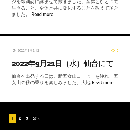
ジを即興詩に詠ませて戴きました。全体とひとつで
生きること、全体と共に変化することを教えて頂き
ました。
Read more …
2022年9月21日
0
2022年9月21日（水）仙台にて
仙台へ出発する日は、新五女山コーヒーを淹れ、五
女山の秋の香りを楽しみました。大地
Read more …
投
1
2
3
次へ
稿