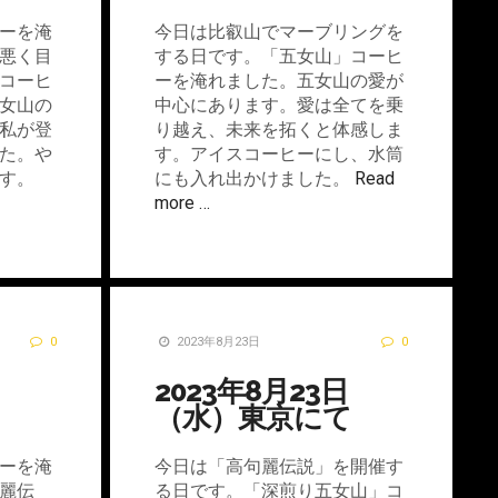
ーを淹
今日は比叡山でマーブリングを
悪く目
する日です。「五女山」コーヒ
コーヒ
ーを淹れました。五女山の愛が
女山の
中心にあります。愛は全てを乗
私が登
り越え、未来を拓くと体感しま
た。や
す。アイスコーヒーにし、水筒
す。
にも入れ出かけました。
Read
more …
0
2023年8月23日
0
2023年8月23日
（水）東京にて
ーを淹
今日は「高句麗伝説」を開催す
麗伝
る日です。「深煎り五女山」コ