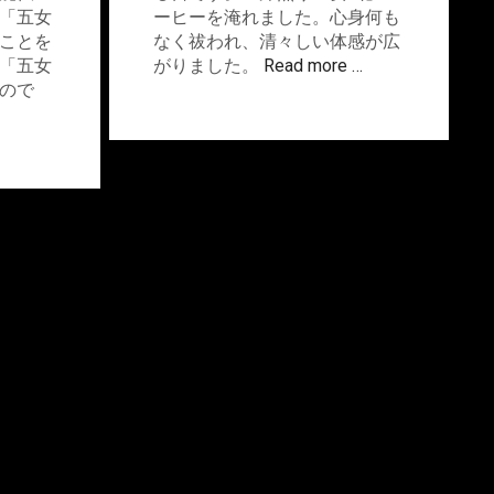
「五女
ーヒーを淹れました。心身何も
ことを
なく祓われ、清々しい体感が広
「五女
がりました。
Read more …
ので