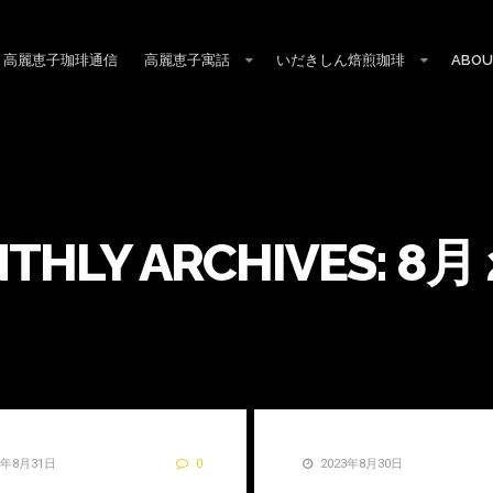
高麗恵子珈琲通信
高麗恵子寓話
いだきしん焙煎珈琲
ABOU
THLY ARCHIVES:
8月 
3年8月31日
0
2023年8月30日