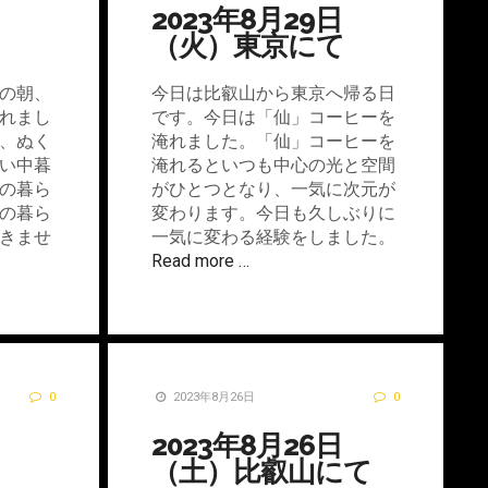
2023年8月29日
（火）東京にて
の朝、
今日は比叡山から東京へ帰る日
れまし
です。今日は「仙」コーヒーを
、ぬく
淹れました。「仙」コーヒーを
い中暮
淹れるといつも中心の光と空間
の暮ら
がひとつとなり、一気に次元が
の暮ら
変わります。今日も久しぶりに
きませ
一気に変わる経験をしました。
Read more …
0
2023年8月26日
0
2023年8月26日
（土）比叡山にて