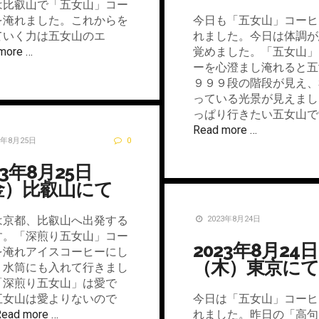
は比叡山で「五女山」コー
を淹れました。これからを
今日も「五女山」コーヒ
ていく力は五女山のエ
れました。今日は体調が
more …
覚めました。「五女山」
ーを心澄まし淹れると五
９９９段の階段が見え、
っている光景が見えまし
っぱり行きたい五女山で
Read more …
3年8月25日
0
23年8月25日
金）比叡山にて
は京都、比叡山へ出発する
2023年8月24日
す。「深煎り五女山」コー
2023年8月24日
を淹れアイスコーヒーにし
（木）東京にて
、水筒にも入れて行きまし
「深煎り五女山」は愛で
五女山は愛よりないので
今日は「五女山」コーヒ
Read more …
れました。昨日の「高句