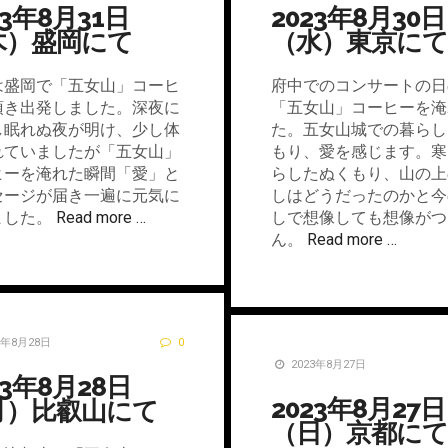
23年8月31日
2023年8月30日
木）盛岡にて
（水）東京にて
は盛岡で「五女山」コーヒ
府中でのコンサートの日
頂き出発しました。深夜に
「五女山」コーヒーを淹
し眠れぬ夜が明け、少し体
た。五女山城での暮らし
れていましたが「五女山」
もり、愛を感じます。寒
ヒーを淹れた瞬間「愛」と
らしたぬくもり、山の上
セージが届き一遍に元気に
しはどうだったのかと今
ました。
Read more …
しで想像しても想像がつ
ん。
Read more …
3年8月28日
0
2023年8月27日
23年8月28日
2023年8月27日
月）比叡山にて
（日）京都にて