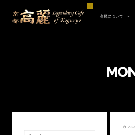
i
高麗について
MON
202