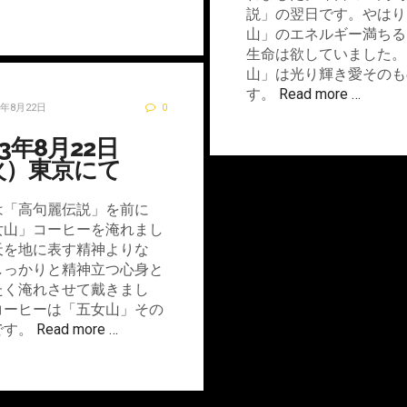
説」の翌日です。やはり
山」のエネルギー満ちる
生命は欲していました。
山」は光り輝き愛そのも
す。
Read more …
3年8月22日
0
23年8月22日
火）東京にて
は「高句麗伝説」を前に
女山」コーヒーを淹れまし
天を地に表す精神よりな
しっかりと精神立つ心身と
たく淹れさせて戴きまし
コーヒーは「五女山」その
です。
Read more …