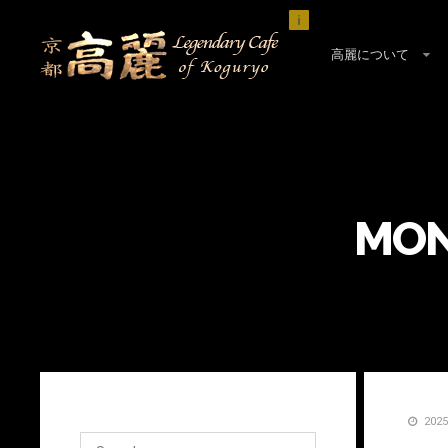
i
高麗について
MON
202