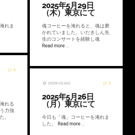
2025年5月29日
（木）東京にて
淹れま
魂コーヒーを淹れると、魂は磨
かれていました。いだきしん先
生のコンサートを経験し魂
Read more …
0
2025年5月26日
0
2025年5月26日
（月）東京にて
淹れる
う力強
た。
今日も「魂」コーヒーを淹れま
した。
Read more …