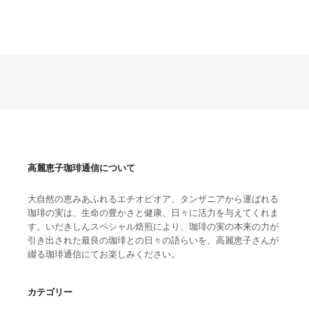
高麗恵子珈琲通信について
大自然の恵みあふれるエチオピオア、タンザニアから運ばれる
珈琲の実は、生命の豊かさと健康、日々に活力を与えてくれま
す。いだきしんスペシャル焙煎により、珈琲の実の本来の力が
引き出された最良の珈琲との日々の語らいを、高麗恵子さんが
綴る珈琲通信にてお楽しみください。
カテゴリー