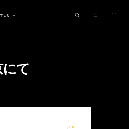
T US
京にて
0