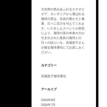
大自然の恵みあふれるエチオピ
オア、タンザニアから運ばれる
珈琲の実は、生命の豊かさと健
康、日々に活力を与えてくれま
す。いだきしんスペシャル焙煎
により、珈琲の実の本来の力が
引き出された最良の珈琲との
日々の語らいを、高麗恵子さん
が綴る珈琲通信にてお楽しみく
ださい。
カテゴリー
高麗恵子珈琲通信
アーカイブ
2026年8月
2026年7月