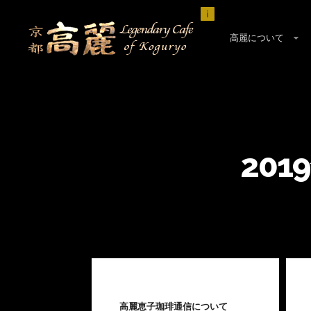
i
高麗について
20
高麗恵子珈琲通信について